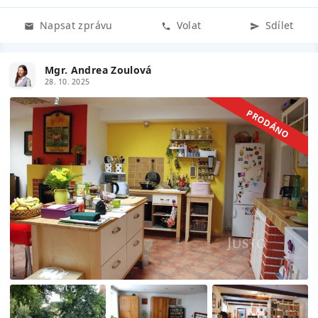
Napsat zprávu
Volat
Sdílet
Mgr. Andrea Zoulová
28. 10. 2025
PRODÁNO