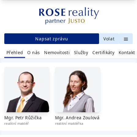
Napsat zprávu
Volat
Přehled
O nás
Nemovitosti
Služby
Certifikáty
Kontakt
Mgr. Petr Růžička
Mgr. Andrea Zoulová
realitní makléř
realitní makléřka