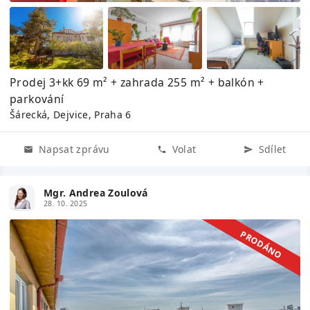
Prodej 3+kk 69 m² + zahrada 255 m² + balkón +
parkování
Šárecká, Dejvice, Praha 6
Napsat zprávu
Volat
Sdílet
Mgr. Andrea Zoulová
28. 10. 2025
PRODÁNO