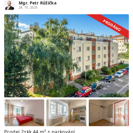
Mgr. Petr Růžička
28. 10. 2025
PRODÁNO
Prodej 2+kk 44 m² + parkování