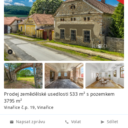
Prodej zemědělské usedlosti 533 m² s pozemkem
3795 m²
Vinařice č.p. 19, Vinařice
Napsat zprávu
Volat
Sdílet