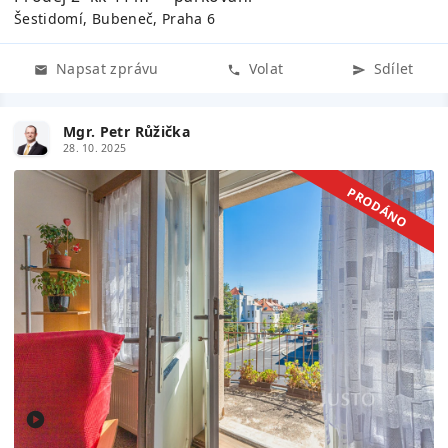
Šestidomí, Bubeneč, Praha 6
Napsat zprávu
Volat
Sdílet
Mgr. Petr Růžička
28. 10. 2025
PRODÁNO